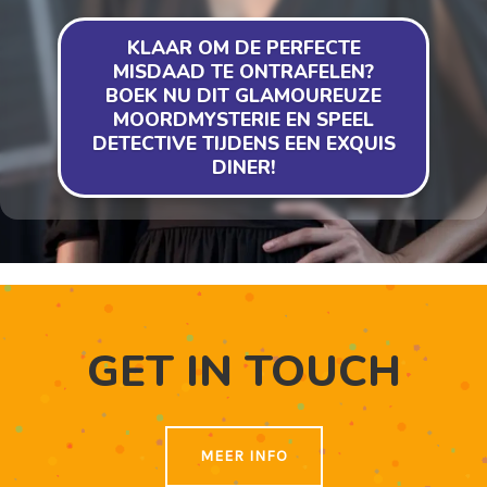
KLAAR OM DE PERFECTE
MISDAAD TE ONTRAFELEN?
BOEK NU DIT GLAMOUREUZE
MOORDMYSTERIE EN SPEEL
DETECTIVE TIJDENS EEN EXQUIS
DINER!
GET IN TOUCH
MEER INFO