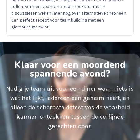
rollen, vormen spontane onderzoeksteams en
discussiëren weken later nog over alternatieve theorieën.
Een perfect recept voor teambuilding met een
glamoureuze twist!
Klaar voor een moordend
spannende avond?
Nodig je team uit voor een diner waar niets is
wat het lijkt, iedereen een geheim heeft, en
alleen de scherpste detectives de waarheid
kunnen ontdekken tussen de verfijnde
gerechten door.