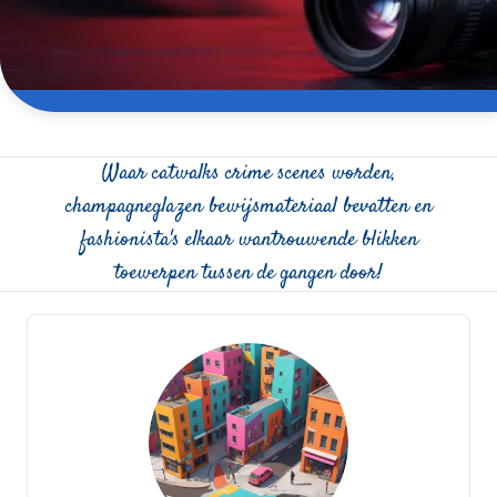
Waar catwalks crime scenes worden,
champagneglazen bewijsmateriaal bevatten en
fashionista's elkaar wantrouwende blikken
toewerpen tussen de gangen door!