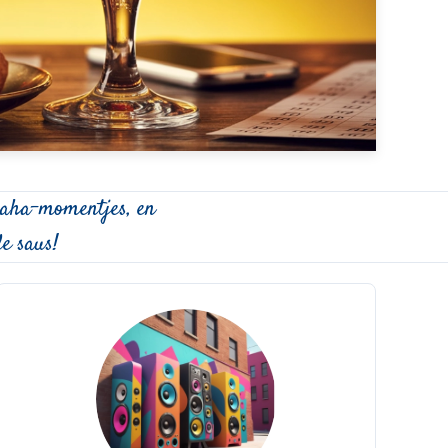
aha-momentjes, en
e saus!