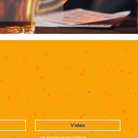
Video
De Allerleukste LibDub