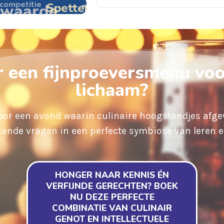
competitie
Spetterende voorstelling
twaarde
r een fijnproeversmenu voo
lichaam?
voor een avond waarin culinaire hoogstandjes afg
ende vragen in een perfecte symbiose van leren e
HONGER NAAR KENNIS ÉN
VERFIJNDE GERECHTEN? BOEK
NU DEZE PERFECTE
COMBINATIE VAN CULINAIR
GENOT EN INTELLECTUELE