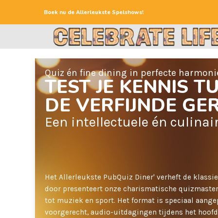
Boek nu de Allerleukste Spelshows!
Quiz én fine dining in perfecte harmoni
TEST JE KENNIS T
DE VERFIJNDE G
Een intellectuele én culinai
Het Allerleukste PubQuiz Diner' verheft de klass
door presenteert onze charismatische quizmaste
tot muziek en sport. Het format is speciaal aange
voorgerecht, audio-uitdagingen tijdens het hoofd