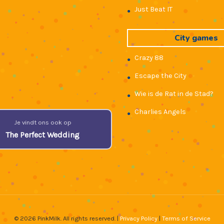
Just Beat IT
●
City games
Crazy 88
●
Escape the City
●
Wie is de Rat in de Stad?
●
Charlies Angels
●
Je vindt ons ook op
The Perfect Wedding
© 2026 PinkMilk. All rights reserved. |
Privacy Policy
|
Terms of Service