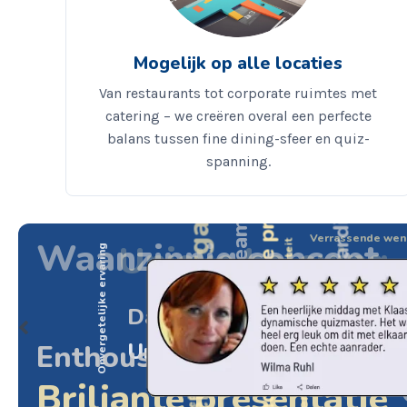
Mogelijk op alle locaties
Van restaurants tot corporate ruimtes met
catering – we creëren overal een perfecte
Gedenkwaardige avond
Vlekkeloze organisatie
balans tussen fine dining-sfeer en quiz-
Ultieme teambuilding
Indrukwekkende productie
spanning.
Verrassende wen
Spetterende voorstelling
Waanzinnig concept
Unieke beleving
Verbluffende originaliteit
Onvergetelijke ervaring
Spectaculaire uit
B
Daverende lachsalvo's
Profe
Meeslepende activiteit
Unieke beleving
Enthousiaste deelnemers
Stralend
Briljante presentatie