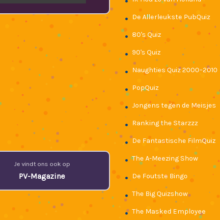
●
De Allerleukste PubQuiz
●
80's Quiz
●
90's Quiz
●
Naughties Quiz 2000–2010
●
PopQuiz
●
Jongens tegen de Meisjes
●
Ranking the Starzzz
●
De Fantastische FilmQuiz
●
The A-Meezing Show
●
Je vindt ons ook op
PV-Magazine
De Foutste Bingo
●
The Big Quizshow
●
The Masked Employee
●