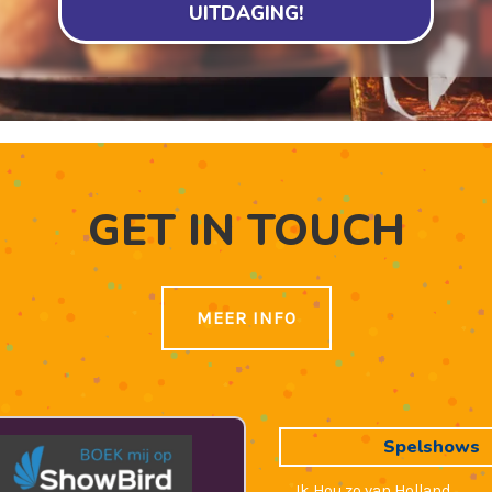
UITDAGING!
GET IN TOUCH
MEER INFO
Spelshows
Ik Hou zo van Holland