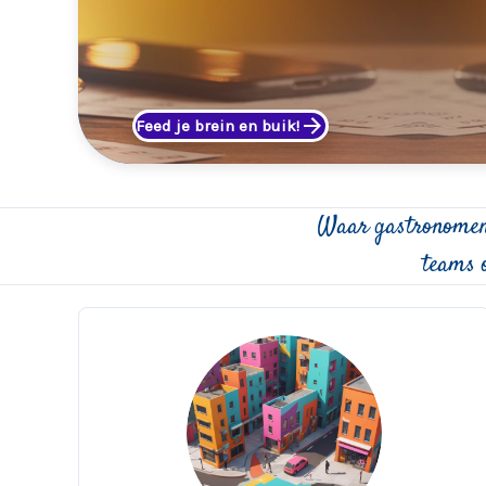
Feed je brein en buik!
Het
Allerleukste
Waar gastronomen
PubQuiz
Diner
teams 
Hero
Image