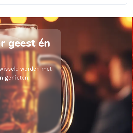
r geest én
ewisseld worden met
n genieten.