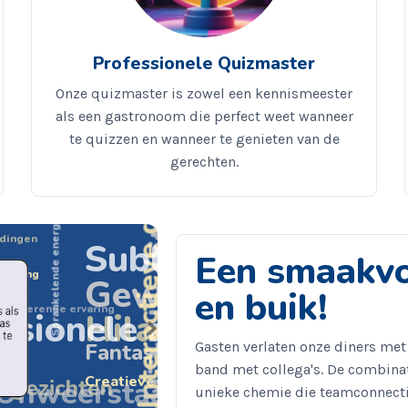
Professionele Quizmaster
Onze quizmaster is zowel een kennismeester
Interactieve dynamiek
als een gastronoom die perfect weet wanneer
te quizzen en wanneer te genieten van de
gerechten.
Uitzonderlijke kwaliteit
Sprankelende energie
dingen
Sublieme presenta
Een smaakvo
voering
Geweldige show
en buik!
etoverende ervaring
ssionele aanpak
Hilarische moment
Gasten verlaten onze diners met
Fantastische sfeer
band met collega's. De combinat
Creatieve opzet
e gezichten
Onweerstaanbare charme
unieke chemie die teamconnecti