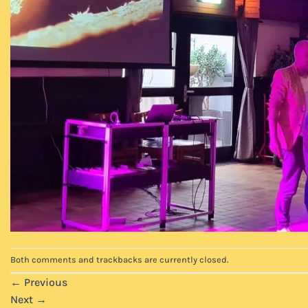
Both comments and trackbacks are currently closed.
←
Previous
Next
→