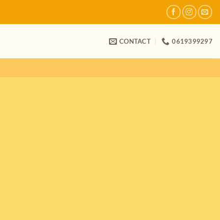
CONTACT
0619399297