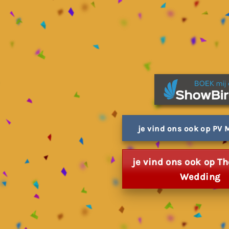
je vind ons ook op PV
je vind ons ook op Th
Wedding