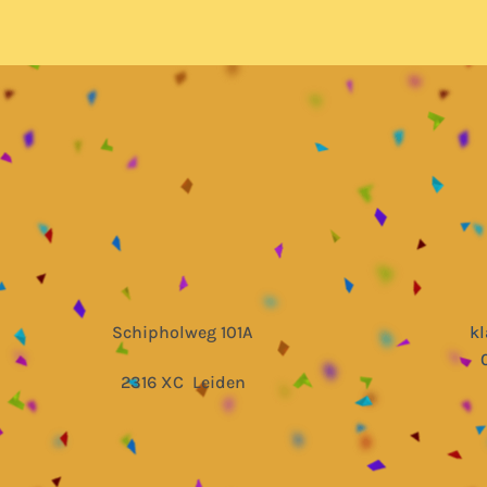
Schipholweg 101A
k
2316 XC Leiden