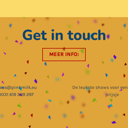
Get in touch
MEER INFO:
laas@pinkmilk.eu
De leukste shows voor een
0031 619 399 297
prijsje