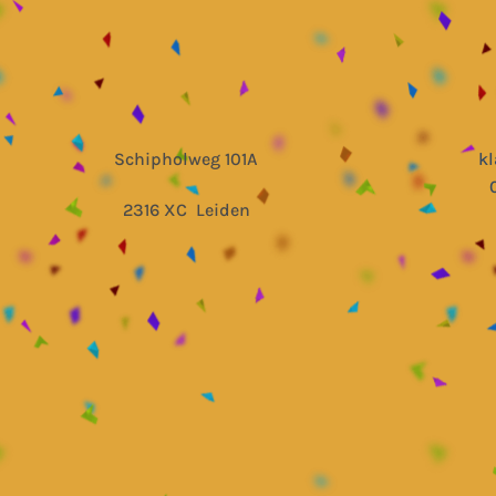
Schipholweg 101A
k
2316 XC Leiden