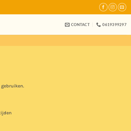
CONTACT
0619399297
e gebruiken.
tijden