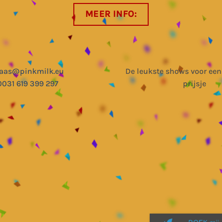
MEER INFO:
laas@pinkmilk.eu
De leukste shows voor een
0031 619 399 297
prijsje