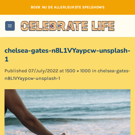
Skip
BOEK NU DE ALLERLEUKSTE SPELSHOWS
to
content
chelsea-gates-n8L1VYaypcw-unsplash-
1
Published
07/July/2022
at
1500 × 1000
in
chelsea-gates-
n8L1VYaypcw-unsplash-1