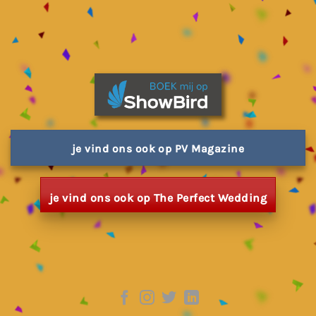
je vind ons ook op PV Magazine
je vind ons ook op The Perfect Wedding