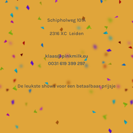
Schipholweg 101A
2316 XC Leiden
klaas@pinkmilk.eu
0031 619 399 297
De leukste shows voor een betaalbaar prijsje